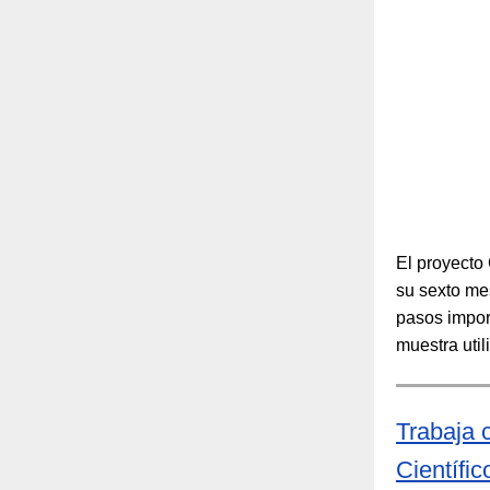
El proyecto
su sexto me
pasos impor
muestra uti
Trabaja 
Científic