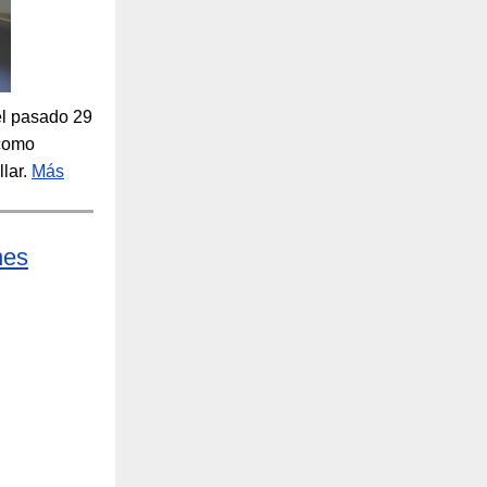
el pasado 29
 como
llar.
Más
nes