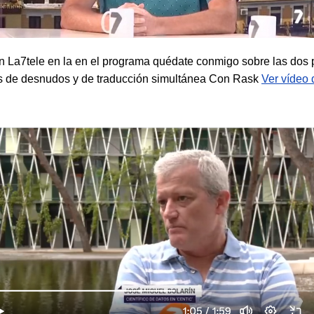
en La7tele en la en el programa quédate conmigo sobre las dos
s de desnudos y de traducción simultánea Con Rask
Ver vídeo 