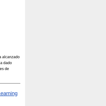
ha alcanzado
ha dado
nes de
Learning