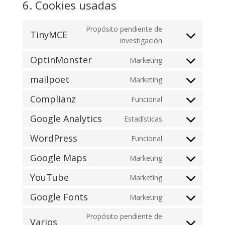
6. Cookies usadas
Propósito pendiente de
TinyMCE
Consent
investigación
to
OptinMonster
Marketing
service
Consent
tinymce
to
mailpoet
Marketing
Consent
service
to
Complianz
Funcional
optinmonster
Consent
service
to
Google Analytics
Estadísticas
mailpoet
Consent
service
to
WordPress
Funcional
complianz
Consent
service
to
Google Maps
Marketing
google-
Consent
service
analytics
to
YouTube
Marketing
wordpress
Consent
service
to
Google Fonts
Marketing
google-
Consent
service
maps
to
Propósito pendiente de
youtube
Varios