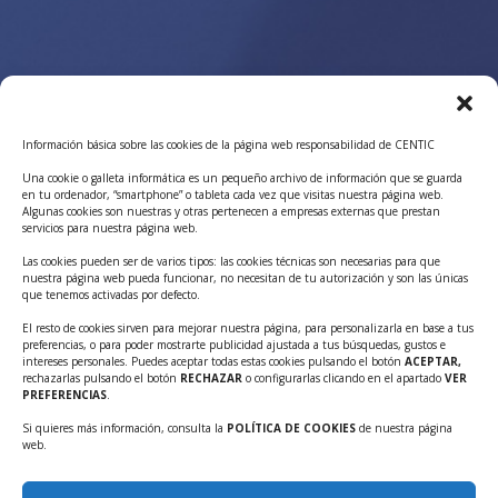
¿QUIERES SABER MÁS?
Información básica sobre las cookies de la página web responsabilidad de CENTIC
Una cookie o galleta informática es un pequeño archivo de información que se guarda
Suscríbete a nuestro
en tu ordenador, “smartphone” o tableta cada vez que visitas nuestra página web.
Algunas cookies son nuestras y otras pertenecen a empresas externas que prestan
servicios para nuestra página web.
boletín de noticias y no
Las cookies pueden ser de varios tipos: las cookies técnicas son necesarias para que
nuestra página web pueda funcionar, no necesitan de tu autorización y son las únicas
te pierdas nada
que tenemos activadas por defecto.
El resto de cookies sirven para mejorar nuestra página, para personalizarla en base a tus
preferencias, o para poder mostrarte publicidad ajustada a tus búsquedas, gustos e
intereses personales. Puedes aceptar todas estas cookies pulsando el botón
ACEPTAR,
SUSCRIBIRME
rechazarlas pulsando el botón
RECHAZAR
o configurarlas clicando en el apartado
VER
PREFERENCIAS
.
Si quieres más información, consulta la
POLÍTICA DE COOKIES
de nuestra página
web.