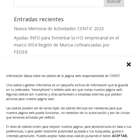
Entradas recientes
Nueva Memoria de Actividades CENTIC 2025
Ayudas INFO para fomentar la I+D empresarial en el
marco RIS4 Región de Murcia cofinanciadas por
FEDER.
Convocatoria Innoglobal CDTI 2026
Curso: Impacto de la IA en la creación de Productos
Información básica sobre las cookies de la página web responsabilidad de CENTIC
Tecnológicos 2ª ed.
Una cookie o galleta informática es un pequeño archivo de información que se guarda
Ayudas INFO para el apoyo a las empresas
en tu ordenador, “smartphone” o tableta cada vez que visitas nuestra página web.
innovadoras con potencial tecnológico y escalables
Algunas cookies son nuestras y otras pertenecen a empresas externas que prestan
servicios para nuestra página web.
Convocatoria Cheque de Innovación. Ayudas INFO
Las cookies pueden ser de varios tipos: las cookies técnicas son necesarias para que
para la contratación de servicios de Innovación y
nuestra página web pueda funcionar, no necesitan de tu autorización y son las únicas
Competitividad
que tenemos activadas por defecto.
Cheque Inversión del INFO. Ayudas para la
El resto de cookies sirven para mejorar nuestra página, para personalizarla en base a tus
preferencias, o para poder mostrarte publicidad ajustada a tus búsquedas, gustos e
contratación de servicios de Innovación y
intereses personales. Puedes aceptar todas estas cookies pulsando el botón
ACEPTAR,