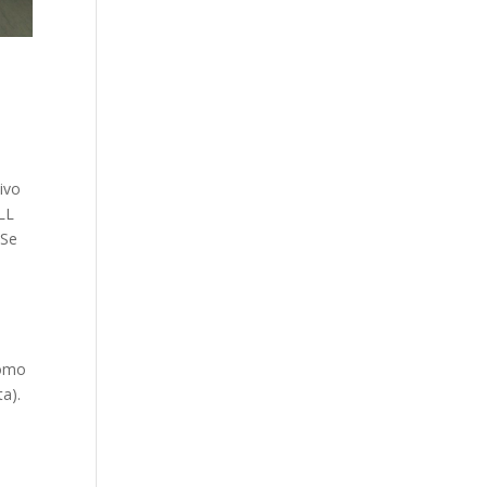
ivo
ALL
 Se
como
a).