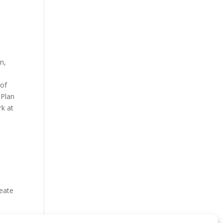
n,
 of
 Plan
rk at
eate