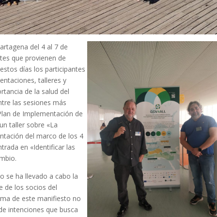
artagena del 4 al 7 de
ntes que provienen de
estos días los participantes
ntaciones, talleres y
tancia de la salud del
Entre las sesiones más
l Plan de Implementación de
 un taller sobre «La
entación del marco de los 4
rada en «Identificar las
ambio.
o se ha llevado a cabo la
e de los socios del
irma de este manifiesto no
 de intenciones que busca