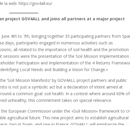
e la web: https://gov4all.eu/
an project GOV4ALL and joins all partners at a major project
June 4th to 7th, bringing together 35 participating partners from Spai
se days, participants engaged in numerous activities such as
ions, all related to the importance of soil health and the promotion
nt sessions were the presentation of the Soil Mission Implementation
akeholder Participation and Implementation of the 4 Returns Framewo
Identifying Local Needs and Building a Vision for Change.»
f the ‘Soil Mission Manifesto’ by GOV4ALL project partners and public
esto is not just a symbolic act but a declaration of intent aimed at
s around a common goal: soil health. In a context where around 60% of
dered unhealthy, this commitment takes on special relevance.
 the European Commission under the «Soil Mission» framework to cr
e agricultural future. This new project aims to establish agricultural
eece, two in Spain, and one in France. GOV4ALL will emphasize the