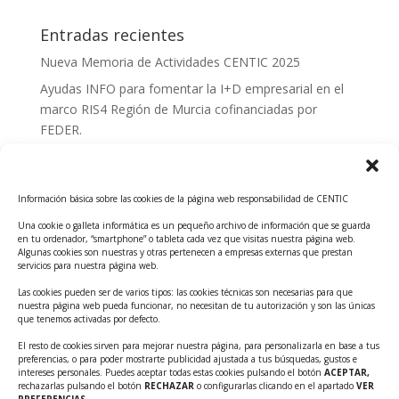
Entradas recientes
Nueva Memoria de Actividades CENTIC 2025
Ayudas INFO para fomentar la I+D empresarial en el
marco RIS4 Región de Murcia cofinanciadas por
FEDER.
Convocatoria Innoglobal CDTI 2026
Curso: Impacto de la IA en la creación de Productos
Información básica sobre las cookies de la página web responsabilidad de CENTIC
Tecnológicos 2ª ed.
Una cookie o galleta informática es un pequeño archivo de información que se guarda
Ayudas INFO para el apoyo a las empresas
en tu ordenador, “smartphone” o tableta cada vez que visitas nuestra página web.
innovadoras con potencial tecnológico y escalables
Algunas cookies son nuestras y otras pertenecen a empresas externas que prestan
servicios para nuestra página web.
Convocatoria Cheque de Innovación. Ayudas INFO
Las cookies pueden ser de varios tipos: las cookies técnicas son necesarias para que
para la contratación de servicios de Innovación y
nuestra página web pueda funcionar, no necesitan de tu autorización y son las únicas
Competitividad
que tenemos activadas por defecto.
Cheque Inversión del INFO. Ayudas para la
El resto de cookies sirven para mejorar nuestra página, para personalizarla en base a tus
preferencias, o para poder mostrarte publicidad ajustada a tus búsquedas, gustos e
contratación de servicios de Innovación y
intereses personales. Puedes aceptar todas estas cookies pulsando el botón
ACEPTAR,
Competitividad para apoyar rondas de financiación.
rechazarlas pulsando el botón
RECHAZAR
o configurarlas clicando en el apartado
VER