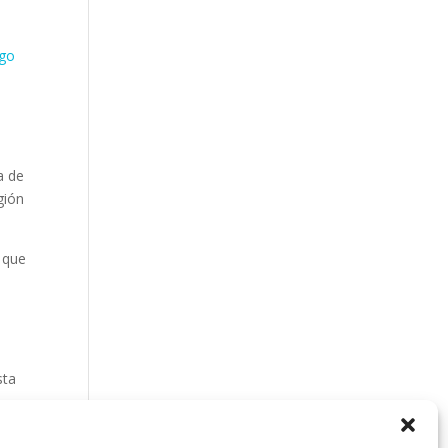
ogo
a de
gión
, que
sta