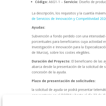
Código:
A6G1-1 –
Servicio:
Diseño de produc
La descripción, los requisitos y la cuantía máxi
de Servicios de Innovación y Competitividad 202
Ayudas:
Subvención a fondo perdido con una intensidad q
porcentuales para beneficiarios cuya actividad 
Investigación e Innovación para la Especializaci
de Murcia), sobre los costes elegibles.
Duración del Proyecto:
El beneficiario de las
abarca desde la presentación de la solicitud de s
concesión de la ayuda.
Plazo de presentación de solicitudes:
la solicitud de ayuda se podrá presentar telemáti
convocatoria en el BORM y hasta el día 23 de di
Bases reguladoras