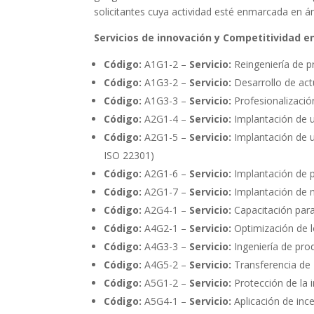
solicitantes cuya actividad esté enmarcada en 
Servicios de innovación y Competitividad en
Código:
A1G1-2 –
Servicio:
Reingeniería de p
Código:
A1G3-2 –
Servicio:
Desarrollo de ac
Código:
A1G3-3 –
Servicio:
Profesionalización
Código:
A2G1-4 –
Servicio:
Implantación de u
Código:
A2G1-5 –
Servicio:
Implantación de u
ISO 22301)
Código:
A2G1-6 –
Servicio:
Implantación de p
Código:
A2G1-7 –
Servicio:
Implantación de m
Código:
A2G4-1 –
Servicio:
Capacitación para
Código:
A4G2-1 –
Servicio:
Optimización de l
Código:
A4G3-3 –
Servicio:
Ingeniería de pro
Código:
A4G5-2 –
Servicio:
Transferencia de
Código:
A5G1-2 –
Servicio:
Protección de la i
Código:
A5G4-1 –
Servicio:
Aplicación de ince