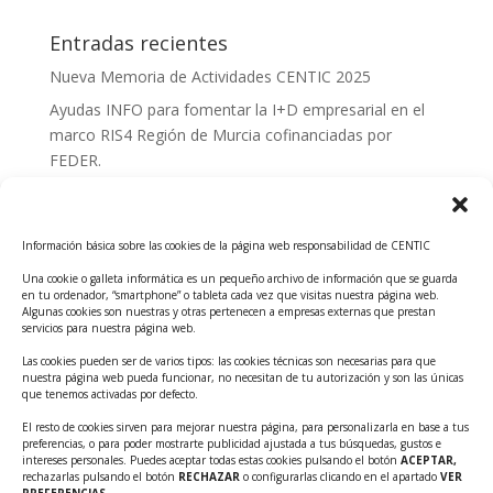
Entradas recientes
Nueva Memoria de Actividades CENTIC 2025
Ayudas INFO para fomentar la I+D empresarial en el
marco RIS4 Región de Murcia cofinanciadas por
FEDER.
Convocatoria Innoglobal CDTI 2026
Curso: Impacto de la IA en la creación de Productos
Información básica sobre las cookies de la página web responsabilidad de CENTIC
Tecnológicos 2ª ed.
Una cookie o galleta informática es un pequeño archivo de información que se guarda
Ayudas INFO para el apoyo a las empresas
en tu ordenador, “smartphone” o tableta cada vez que visitas nuestra página web.
innovadoras con potencial tecnológico y escalables
Algunas cookies son nuestras y otras pertenecen a empresas externas que prestan
servicios para nuestra página web.
Convocatoria Cheque de Innovación. Ayudas INFO
Las cookies pueden ser de varios tipos: las cookies técnicas son necesarias para que
para la contratación de servicios de Innovación y
nuestra página web pueda funcionar, no necesitan de tu autorización y son las únicas
Competitividad
que tenemos activadas por defecto.
Cheque Inversión del INFO. Ayudas para la
El resto de cookies sirven para mejorar nuestra página, para personalizarla en base a tus
preferencias, o para poder mostrarte publicidad ajustada a tus búsquedas, gustos e
contratación de servicios de Innovación y
intereses personales. Puedes aceptar todas estas cookies pulsando el botón
ACEPTAR,
Competitividad para apoyar rondas de financiación.
rechazarlas pulsando el botón
RECHAZAR
o configurarlas clicando en el apartado
VER