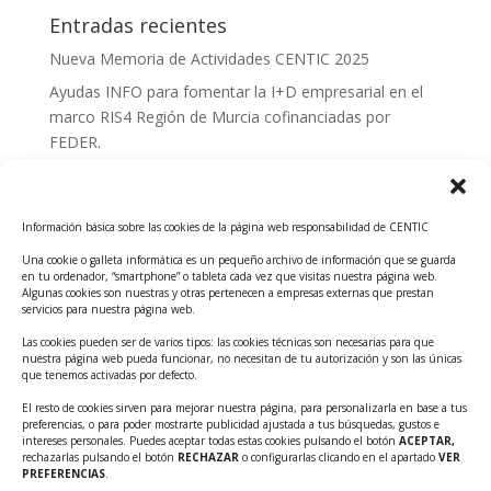
Entradas recientes
Nueva Memoria de Actividades CENTIC 2025
Ayudas INFO para fomentar la I+D empresarial en el
marco RIS4 Región de Murcia cofinanciadas por
FEDER.
Convocatoria Innoglobal CDTI 2026
Curso: Impacto de la IA en la creación de Productos
Información básica sobre las cookies de la página web responsabilidad de CENTIC
Tecnológicos 2ª ed.
Una cookie o galleta informática es un pequeño archivo de información que se guarda
Ayudas INFO para el apoyo a las empresas
en tu ordenador, “smartphone” o tableta cada vez que visitas nuestra página web.
innovadoras con potencial tecnológico y escalables
Algunas cookies son nuestras y otras pertenecen a empresas externas que prestan
servicios para nuestra página web.
Convocatoria Cheque de Innovación. Ayudas INFO
Las cookies pueden ser de varios tipos: las cookies técnicas son necesarias para que
para la contratación de servicios de Innovación y
nuestra página web pueda funcionar, no necesitan de tu autorización y son las únicas
Competitividad
que tenemos activadas por defecto.
Cheque Inversión del INFO. Ayudas para la
El resto de cookies sirven para mejorar nuestra página, para personalizarla en base a tus
preferencias, o para poder mostrarte publicidad ajustada a tus búsquedas, gustos e
contratación de servicios de Innovación y
intereses personales. Puedes aceptar todas estas cookies pulsando el botón
ACEPTAR,
Competitividad para apoyar rondas de financiación.
rechazarlas pulsando el botón
RECHAZAR
o configurarlas clicando en el apartado
VER
PREFERENCIAS
.
Curso práctico: MCP el acceso de la IA al mundo físico.