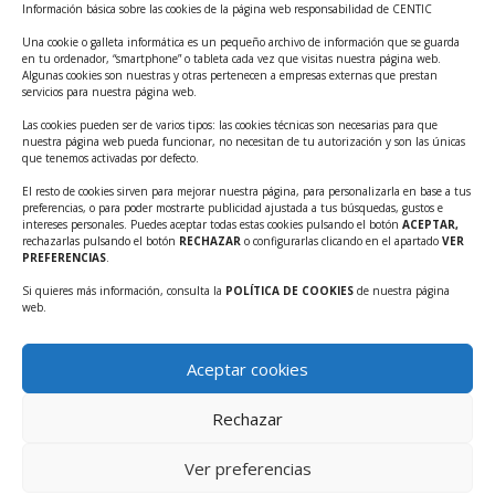
Información básica sobre las cookies de la página web responsabilidad de CENTIC
Tecnológicos 2ª ed.
Una cookie o galleta informática es un pequeño archivo de información que se guarda
Ayudas INFO para el apoyo a las empresas
en tu ordenador, “smartphone” o tableta cada vez que visitas nuestra página web.
innovadoras con potencial tecnológico y escalables
Algunas cookies son nuestras y otras pertenecen a empresas externas que prestan
servicios para nuestra página web.
Convocatoria Cheque de Innovación. Ayudas INFO
Las cookies pueden ser de varios tipos: las cookies técnicas son necesarias para que
para la contratación de servicios de Innovación y
nuestra página web pueda funcionar, no necesitan de tu autorización y son las únicas
Competitividad
que tenemos activadas por defecto.
Cheque Inversión del INFO. Ayudas para la
El resto de cookies sirven para mejorar nuestra página, para personalizarla en base a tus
preferencias, o para poder mostrarte publicidad ajustada a tus búsquedas, gustos e
contratación de servicios de Innovación y
intereses personales. Puedes aceptar todas estas cookies pulsando el botón
ACEPTAR,
Competitividad para apoyar rondas de financiación.
rechazarlas pulsando el botón
RECHAZAR
o configurarlas clicando en el apartado
VER
PREFERENCIAS
.
Curso práctico: MCP el acceso de la IA al mundo físico.
Si quieres más información, consulta la
POLÍTICA DE COOKIES
de nuestra página
Inscripciones abiertas!!
web.
Convocatoria CDTI Misiones Ciencia e Innovación
2026
Aceptar cookies
Ayudas INFO para la contratación de servicios de
Innovación y Competitividad (CHEQUE
Rechazar
INTERNACIONALIZACIÓN)
Ver preferencias