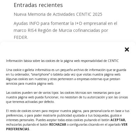
Entradas recientes
Nueva Memoria de Actividades CENTIC 2025
Ayudas INFO para fomentar la I+D empresarial en el
marco RIS4 Región de Murcia cofinanciadas por
FEDER.
Convocatoria Innoglobal CDTI 2026
Curso: Impacto de la IA en la creación de Productos
Información básica sobre las cookies de la página web responsabilidad de CENTIC
Tecnológicos 2ª ed.
Una cookie o galleta informática es un pequeño archivo de información que se guarda
Ayudas INFO para el apoyo a las empresas
en tu ordenador, “smartphone” o tableta cada vez que visitas nuestra página web.
innovadoras con potencial tecnológico y escalables
Algunas cookies son nuestras y otras pertenecen a empresas externas que prestan
servicios para nuestra página web.
Convocatoria Cheque de Innovación. Ayudas INFO
Las cookies pueden ser de varios tipos: las cookies técnicas son necesarias para que
para la contratación de servicios de Innovación y
nuestra página web pueda funcionar, no necesitan de tu autorización y son las únicas
Competitividad
que tenemos activadas por defecto.
Cheque Inversión del INFO. Ayudas para la
El resto de cookies sirven para mejorar nuestra página, para personalizarla en base a tus
preferencias, o para poder mostrarte publicidad ajustada a tus búsquedas, gustos e
contratación de servicios de Innovación y
intereses personales. Puedes aceptar todas estas cookies pulsando el botón
ACEPTAR,
Competitividad para apoyar rondas de financiación.
rechazarlas pulsando el botón
RECHAZAR
o configurarlas clicando en el apartado
VER
PREFERENCIAS
.
Curso práctico: MCP el acceso de la IA al mundo físico.