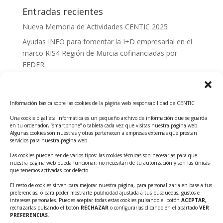
Entradas recientes
Nueva Memoria de Actividades CENTIC 2025
Ayudas INFO para fomentar la I+D empresarial en el
marco RIS4 Región de Murcia cofinanciadas por
FEDER.
Convocatoria Innoglobal CDTI 2026
Curso: Impacto de la IA en la creación de Productos
Información básica sobre las cookies de la página web responsabilidad de CENTIC
Tecnológicos 2ª ed.
Una cookie o galleta informática es un pequeño archivo de información que se guarda
Ayudas INFO para el apoyo a las empresas
en tu ordenador, “smartphone” o tableta cada vez que visitas nuestra página web.
innovadoras con potencial tecnológico y escalables
Algunas cookies son nuestras y otras pertenecen a empresas externas que prestan
servicios para nuestra página web.
Convocatoria Cheque de Innovación. Ayudas INFO
Las cookies pueden ser de varios tipos: las cookies técnicas son necesarias para que
para la contratación de servicios de Innovación y
nuestra página web pueda funcionar, no necesitan de tu autorización y son las únicas
Competitividad
que tenemos activadas por defecto.
Cheque Inversión del INFO. Ayudas para la
El resto de cookies sirven para mejorar nuestra página, para personalizarla en base a tus
preferencias, o para poder mostrarte publicidad ajustada a tus búsquedas, gustos e
contratación de servicios de Innovación y
intereses personales. Puedes aceptar todas estas cookies pulsando el botón
ACEPTAR,
Competitividad para apoyar rondas de financiación.
rechazarlas pulsando el botón
RECHAZAR
o configurarlas clicando en el apartado
VER
PREFERENCIAS
.
Curso práctico: MCP el acceso de la IA al mundo físico.