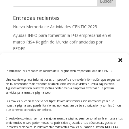
Entradas recientes
Nueva Memoria de Actividades CENTIC 2025
Ayudas INFO para fomentar la I+D empresarial en el
marco RIS4 Región de Murcia cofinanciadas por
FEDER.
Convocatoria Innoglobal CDTI 2026
Curso: Impacto de la IA en la creación de Productos
Información básica sobre las cookies de la página web responsabilidad de CENTIC
Tecnológicos 2ª ed.
Una cookie o galleta informática es un pequeño archivo de información que se guarda
Ayudas INFO para el apoyo a las empresas
en tu ordenador, “smartphone” o tableta cada vez que visitas nuestra página web.
innovadoras con potencial tecnológico y escalables
Algunas cookies son nuestras y otras pertenecen a empresas externas que prestan
servicios para nuestra página web.
Convocatoria Cheque de Innovación. Ayudas INFO
Las cookies pueden ser de varios tipos: las cookies técnicas son necesarias para que
para la contratación de servicios de Innovación y
nuestra página web pueda funcionar, no necesitan de tu autorización y son las únicas
Competitividad
que tenemos activadas por defecto.
Cheque Inversión del INFO. Ayudas para la
El resto de cookies sirven para mejorar nuestra página, para personalizarla en base a tus
preferencias, o para poder mostrarte publicidad ajustada a tus búsquedas, gustos e
contratación de servicios de Innovación y
intereses personales. Puedes aceptar todas estas cookies pulsando el botón
ACEPTAR,