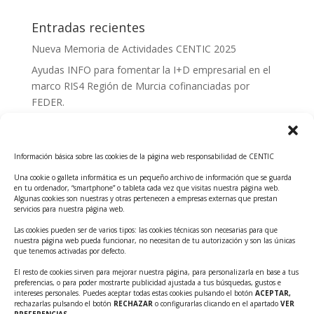
Entradas recientes
Nueva Memoria de Actividades CENTIC 2025
Ayudas INFO para fomentar la I+D empresarial en el
marco RIS4 Región de Murcia cofinanciadas por
FEDER.
Convocatoria Innoglobal CDTI 2026
Curso: Impacto de la IA en la creación de Productos
Información básica sobre las cookies de la página web responsabilidad de CENTIC
Tecnológicos 2ª ed.
Una cookie o galleta informática es un pequeño archivo de información que se guarda
Ayudas INFO para el apoyo a las empresas
en tu ordenador, “smartphone” o tableta cada vez que visitas nuestra página web.
innovadoras con potencial tecnológico y escalables
Algunas cookies son nuestras y otras pertenecen a empresas externas que prestan
servicios para nuestra página web.
Convocatoria Cheque de Innovación. Ayudas INFO
Las cookies pueden ser de varios tipos: las cookies técnicas son necesarias para que
para la contratación de servicios de Innovación y
nuestra página web pueda funcionar, no necesitan de tu autorización y son las únicas
Competitividad
que tenemos activadas por defecto.
Cheque Inversión del INFO. Ayudas para la
El resto de cookies sirven para mejorar nuestra página, para personalizarla en base a tus
preferencias, o para poder mostrarte publicidad ajustada a tus búsquedas, gustos e
contratación de servicios de Innovación y
intereses personales. Puedes aceptar todas estas cookies pulsando el botón
ACEPTAR,
Competitividad para apoyar rondas de financiación.
rechazarlas pulsando el botón
RECHAZAR
o configurarlas clicando en el apartado
VER