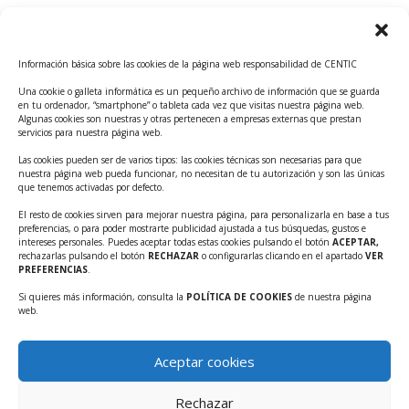
Convocatoria Innoglobal CDTI 2026
Curso: Impacto de la IA en la creación de Productos
Información básica sobre las cookies de la página web responsabilidad de CENTIC
Tecnológicos 2ª ed.
Una cookie o galleta informática es un pequeño archivo de información que se guarda
Ayudas INFO para el apoyo a las empresas
en tu ordenador, “smartphone” o tableta cada vez que visitas nuestra página web.
innovadoras con potencial tecnológico y escalables
Algunas cookies son nuestras y otras pertenecen a empresas externas que prestan
servicios para nuestra página web.
Convocatoria Cheque de Innovación. Ayudas INFO
Las cookies pueden ser de varios tipos: las cookies técnicas son necesarias para que
para la contratación de servicios de Innovación y
nuestra página web pueda funcionar, no necesitan de tu autorización y son las únicas
Competitividad
que tenemos activadas por defecto.
Cheque Inversión del INFO. Ayudas para la
El resto de cookies sirven para mejorar nuestra página, para personalizarla en base a tus
preferencias, o para poder mostrarte publicidad ajustada a tus búsquedas, gustos e
contratación de servicios de Innovación y
intereses personales. Puedes aceptar todas estas cookies pulsando el botón
ACEPTAR,
Competitividad para apoyar rondas de financiación.
rechazarlas pulsando el botón
RECHAZAR
o configurarlas clicando en el apartado
VER
PREFERENCIAS
.
Curso práctico: MCP el acceso de la IA al mundo físico.
Si quieres más información, consulta la
POLÍTICA DE COOKIES
de nuestra página
Inscripciones abiertas!!
web.
Convocatoria CDTI Misiones Ciencia e Innovación
2026
Aceptar cookies
Ayudas INFO para la contratación de servicios de
Innovación y Competitividad (CHEQUE
Rechazar