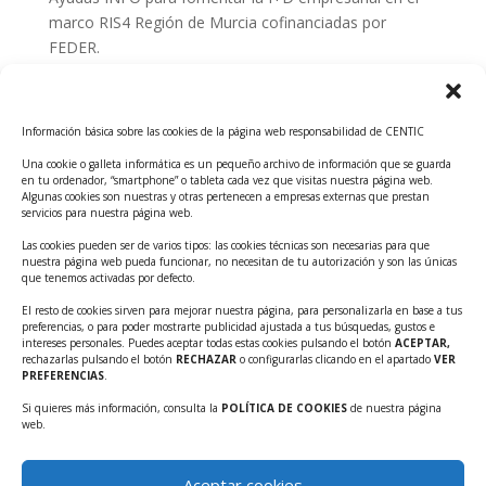
marco RIS4 Región de Murcia cofinanciadas por
FEDER.
Convocatoria Innoglobal CDTI 2026
Curso: Impacto de la IA en la creación de Productos
Información básica sobre las cookies de la página web responsabilidad de CENTIC
Tecnológicos 2ª ed.
Una cookie o galleta informática es un pequeño archivo de información que se guarda
Ayudas INFO para el apoyo a las empresas
en tu ordenador, “smartphone” o tableta cada vez que visitas nuestra página web.
innovadoras con potencial tecnológico y escalables
Algunas cookies son nuestras y otras pertenecen a empresas externas que prestan
servicios para nuestra página web.
Convocatoria Cheque de Innovación. Ayudas INFO
Las cookies pueden ser de varios tipos: las cookies técnicas son necesarias para que
para la contratación de servicios de Innovación y
nuestra página web pueda funcionar, no necesitan de tu autorización y son las únicas
Competitividad
que tenemos activadas por defecto.
Cheque Inversión del INFO. Ayudas para la
El resto de cookies sirven para mejorar nuestra página, para personalizarla en base a tus
preferencias, o para poder mostrarte publicidad ajustada a tus búsquedas, gustos e
contratación de servicios de Innovación y
intereses personales. Puedes aceptar todas estas cookies pulsando el botón
ACEPTAR,
Competitividad para apoyar rondas de financiación.
rechazarlas pulsando el botón
RECHAZAR
o configurarlas clicando en el apartado
VER
PREFERENCIAS
.
Curso práctico: MCP el acceso de la IA al mundo físico.
Si quieres más información, consulta la
POLÍTICA DE COOKIES
de nuestra página
Inscripciones abiertas!!
web.
Convocatoria CDTI Misiones Ciencia e Innovación
2026
Aceptar cookies