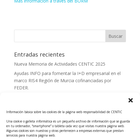
Más información a través del BORM
Entradas recientes
Nueva Memoria de Actividades CENTIC 2025
Ayudas INFO para fomentar la I+D empresarial en el
marco RIS4 Región de Murcia cofinanciadas por
FEDER.
Convocatoria Innoglobal CDTI 2026
Curso: Impacto de la IA en la creación de Productos
Información básica sobre las cookies de la página web responsabilidad de CENTIC
Tecnológicos 2ª ed.
Una cookie o galleta informática es un pequeño archivo de información que se guarda
Ayudas INFO para el apoyo a las empresas
en tu ordenador, “smartphone” o tableta cada vez que visitas nuestra página web.
innovadoras con potencial tecnológico y escalables
Algunas cookies son nuestras y otras pertenecen a empresas externas que prestan
servicios para nuestra página web.
Convocatoria Cheque de Innovación. Ayudas INFO