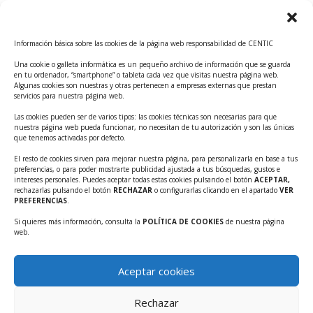
Convocatoria Innoglobal CDTI 2026
Curso: Impacto de la IA en la creación de Productos
Información básica sobre las cookies de la página web responsabilidad de CENTIC
Tecnológicos 2ª ed.
Una cookie o galleta informática es un pequeño archivo de información que se guarda
Ayudas INFO para el apoyo a las empresas
en tu ordenador, “smartphone” o tableta cada vez que visitas nuestra página web.
innovadoras con potencial tecnológico y escalables
Algunas cookies son nuestras y otras pertenecen a empresas externas que prestan
servicios para nuestra página web.
Convocatoria Cheque de Innovación. Ayudas INFO
Las cookies pueden ser de varios tipos: las cookies técnicas son necesarias para que
para la contratación de servicios de Innovación y
nuestra página web pueda funcionar, no necesitan de tu autorización y son las únicas
Competitividad
que tenemos activadas por defecto.
Cheque Inversión del INFO. Ayudas para la
El resto de cookies sirven para mejorar nuestra página, para personalizarla en base a tus
preferencias, o para poder mostrarte publicidad ajustada a tus búsquedas, gustos e
contratación de servicios de Innovación y
intereses personales. Puedes aceptar todas estas cookies pulsando el botón
ACEPTAR,
Competitividad para apoyar rondas de financiación.
rechazarlas pulsando el botón
RECHAZAR
o configurarlas clicando en el apartado
VER
PREFERENCIAS
.
Curso práctico: MCP el acceso de la IA al mundo físico.
Si quieres más información, consulta la
POLÍTICA DE COOKIES
de nuestra página
Inscripciones abiertas!!
web.
Convocatoria CDTI Misiones Ciencia e Innovación
2026
Aceptar cookies
Ayudas INFO para la contratación de servicios de
Innovación y Competitividad (CHEQUE
Rechazar