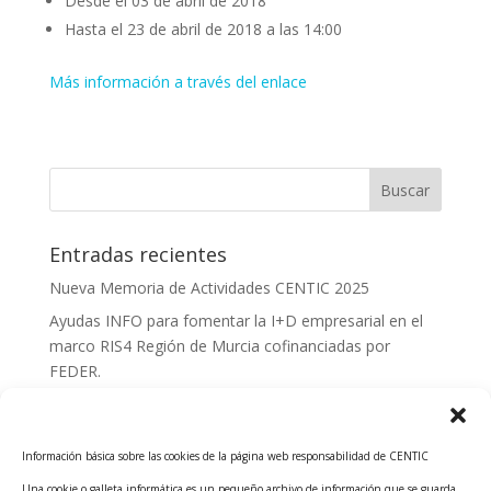
Desde el 03 de abril de 2018
Hasta el 23 de abril de 2018 a las 14:00
Más información a través del enlace
Entradas recientes
Nueva Memoria de Actividades CENTIC 2025
Ayudas INFO para fomentar la I+D empresarial en el
marco RIS4 Región de Murcia cofinanciadas por
FEDER.
Convocatoria Innoglobal CDTI 2026
Curso: Impacto de la IA en la creación de Productos
Información básica sobre las cookies de la página web responsabilidad de CENTIC
Tecnológicos 2ª ed.
Una cookie o galleta informática es un pequeño archivo de información que se guarda