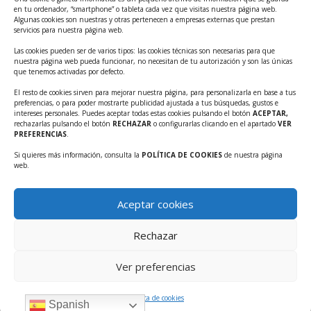
Ayudas INFO para el apoyo a las empresas
en tu ordenador, “smartphone” o tableta cada vez que visitas nuestra página web.
innovadoras con potencial tecnológico y escalables
Algunas cookies son nuestras y otras pertenecen a empresas externas que prestan
servicios para nuestra página web.
Convocatoria Cheque de Innovación. Ayudas INFO
Las cookies pueden ser de varios tipos: las cookies técnicas son necesarias para que
para la contratación de servicios de Innovación y
nuestra página web pueda funcionar, no necesitan de tu autorización y son las únicas
Competitividad
que tenemos activadas por defecto.
Cheque Inversión del INFO. Ayudas para la
El resto de cookies sirven para mejorar nuestra página, para personalizarla en base a tus
preferencias, o para poder mostrarte publicidad ajustada a tus búsquedas, gustos e
contratación de servicios de Innovación y
intereses personales. Puedes aceptar todas estas cookies pulsando el botón
ACEPTAR,
Competitividad para apoyar rondas de financiación.
rechazarlas pulsando el botón
RECHAZAR
o configurarlas clicando en el apartado
VER
PREFERENCIAS
.
Curso práctico: MCP el acceso de la IA al mundo físico.
Si quieres más información, consulta la
POLÍTICA DE COOKIES
de nuestra página
Inscripciones abiertas!!
web.
Convocatoria CDTI Misiones Ciencia e Innovación
2026
Aceptar cookies
Ayudas INFO para la contratación de servicios de
Innovación y Competitividad (CHEQUE
Rechazar
INTERNACIONALIZACIÓN)
Ver preferencias
Política de cookies
Spanish