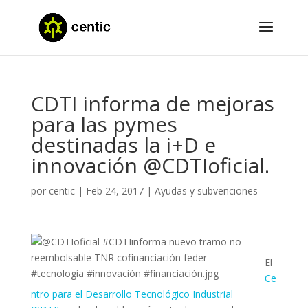
CDTI informa de mejoras
para las pymes
destinadas la i+D e
innovación @CDTIoficial.
por
centic
|
Feb 24, 2017
|
Ayudas y subvenciones
El
Ce
ntro para el Desarrollo Tecnológico Industrial