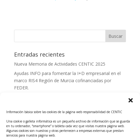
Entradas recientes
Nueva Memoria de Actividades CENTIC 2025
Ayudas INFO para fomentar la I+D empresarial en el
marco RIS4 Región de Murcia cofinanciadas por
FEDER.
Convocatoria Innoglobal CDTI 2026
Curso: Impacto de la IA en la creación de Productos
Información básica sobre las cookies de la página web responsabilidad de CENTIC
Tecnológicos 2ª ed.
Una cookie o galleta informática es un pequeño archivo de información que se guarda
Ayudas INFO para el apoyo a las empresas
en tu ordenador, “smartphone” o tableta cada vez que visitas nuestra página web.
innovadoras con potencial tecnológico y escalables
Algunas cookies son nuestras y otras pertenecen a empresas externas que prestan
servicios para nuestra página web.
Convocatoria Cheque de Innovación. Ayudas INFO