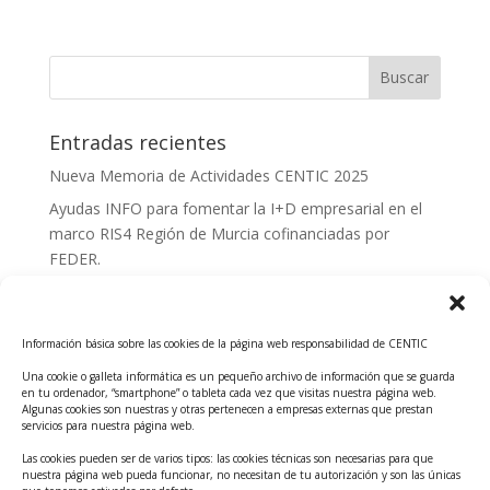
Entradas recientes
Nueva Memoria de Actividades CENTIC 2025
Ayudas INFO para fomentar la I+D empresarial en el
marco RIS4 Región de Murcia cofinanciadas por
FEDER.
Convocatoria Innoglobal CDTI 2026
Curso: Impacto de la IA en la creación de Productos
Información básica sobre las cookies de la página web responsabilidad de CENTIC
Tecnológicos 2ª ed.
Una cookie o galleta informática es un pequeño archivo de información que se guarda
Ayudas INFO para el apoyo a las empresas
en tu ordenador, “smartphone” o tableta cada vez que visitas nuestra página web.
innovadoras con potencial tecnológico y escalables
Algunas cookies son nuestras y otras pertenecen a empresas externas que prestan
servicios para nuestra página web.
Convocatoria Cheque de Innovación. Ayudas INFO
Las cookies pueden ser de varios tipos: las cookies técnicas son necesarias para que
para la contratación de servicios de Innovación y
nuestra página web pueda funcionar, no necesitan de tu autorización y son las únicas