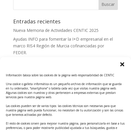
Entradas recientes
Nueva Memoria de Actividades CENTIC 2025
Ayudas INFO para fomentar la I+D empresarial en el
marco RIS4 Región de Murcia cofinanciadas por
FEDER.
Convocatoria Innoglobal CDTI 2026
Curso: Impacto de la IA en la creación de Productos
Información básica sobre las cookies de la página web responsabilidad de CENTIC
Tecnológicos 2ª ed.
Una cookie o galleta informática es un pequeño archivo de información que se guarda
Ayudas INFO para el apoyo a las empresas
en tu ordenador, “smartphone” o tableta cada vez que visitas nuestra página web.
innovadoras con potencial tecnológico y escalables
Algunas cookies son nuestras y otras pertenecen a empresas externas que prestan
servicios para nuestra página web.
Convocatoria Cheque de Innovación. Ayudas INFO
Las cookies pueden ser de varios tipos: las cookies técnicas son necesarias para que
para la contratación de servicios de Innovación y
nuestra página web pueda funcionar, no necesitan de tu autorización y son las únicas
Competitividad
que tenemos activadas por defecto.
Cheque Inversión del INFO. Ayudas para la
El resto de cookies sirven para mejorar nuestra página, para personalizarla en base a tus
preferencias, o para poder mostrarte publicidad ajustada a tus búsquedas, gustos e
contratación de servicios de Innovación y