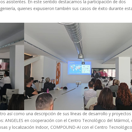
los asistentes. En este sentido destacamos la participación de dos
eniería, quienes expusieron también sus casos de éxito durante est
tro así como una descripción de sus líneas de desarrollo y proyectos
os: ANGELES en cooperación con el Centro Tecnológico del Mármol,
s Cosas y localización Indoor, COMPOUND-AI con el Centro Tecnológic