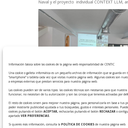
Naval y el proyecto individual CONTEXT LLM, ambo
Información básica sobre las cookies de la página web responsabilidad de CENTIC
Una cookie o galleta informática es un pequeño archivo de información que se guarda en 
“smartphone” o tableta cada vez que visitas nuestra página web. Algunas cookies son nues
a empresas externas que prestan servicios para nuestra página web.
Las cookies pueden ser de varios tipos: las cookies técnicas son necesarias para que nuest
funcionar, no necesitan de tu autorización y son las únicas que tenemos activadas por def
Estos proyectos están cofinanciados con Fond
El resto de cookies sirven para mejorar nuestra página, para personalizarla en base a tus pr
Agradecemos a PMI levante en contar con CENTIC
poder mostrarte publicidad ajustada a tus búsquedas, gustos e intereses personales. Puede
cookies pulsando el botón
ACEPTAR,
rechazarlas pulsando el botón
RECHAZAR
o configu
apartado
VER PREFERENCIAS
.
Si quieres más información, consulta la
POLÍTICA DE COOKIES
de nuestra página web.