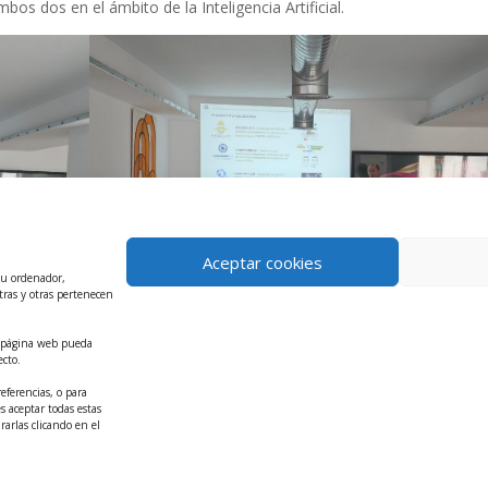
s dos en el ámbito de la Inteligencia Artificial.
Aceptar cookies
tu ordenador,
tras y otras pertenecen
ra página web pueda
ecto.
os FEDER de la CARM y RIS4MUR.
eferencias, o para
 para esta interesante iniciativa.
s aceptar todas estas
rarlas clicando en el