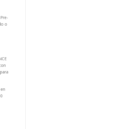
 Pre-
do o
ONCE
con
 para
 en
00
.