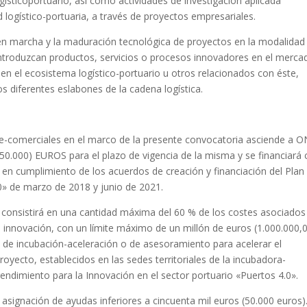
ogísticoportuario, así como actividades de investigación aplicada
logístico-portuaria, a través de proyectos empresariales.
a en marcha y la maduración tecnológica de proyectos en la modalidad
introduzcan productos, servicios o procesos innovadores en el merca
 en el ecosistema logístico-portuario u otros relacionados con éste,
os diferentes eslabones de la cadena logística.
pre-comerciales en el marco de la presente convocatoria asciende a 
0) EUROS para el plazo de vigencia de la misma y se financiará 
en cumplimiento de los acuerdos de creación y financiación del Plan
.0» de marzo de 2018 y junio de 2021.
 consistirá en una cantidad máxima del 60 % de los costes asociados
 innovación, con un límite máximo de un millón de euros (1.000.000,
ios de incubación-aceleración o de asesoramiento para acelerar el
royecto, establecidos en las sedes territoriales de la incubadora-
endimiento para la Innovación en el sector portuario «Puertos 4.0».
asignación de ayudas inferiores a cincuenta mil euros (50.000 euros)