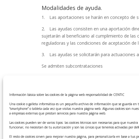
Modalidades de ayuda.
1. Las aportaciones se harán en concepto de s
2. Las ayudas consisten en una aportación diner
sujetarán al beneficiario al cumplimiento de las
reguladoras y las condiciones de aceptación de 
3. Las ayudas se solicitarán para actuaciones a
Se admiten subcontrataciones
Plazo de presentación de solicitudes.
De acuerdo con lo previsto en el artículo 20.4 d
Información básica sobre las cookies de la página web responsabilidad de CENTIC
presentarán dentro del plazo de tres meses a cont
convocatoria en el Boletín Oficial del Estado.
Una cookie o galleta informática es un pequeño archivo de información que se guarda en 
“smartphone” o tableta cada vez que visitas nuestra página web. Algunas cookies son nues
a empresas externas que prestan servicios para nuestra página web.
Acceso a las bases reguladoras
Las cookies pueden ser de varios tipos: las cookies técnicas son necesarias para que nuest
Ver convocatoria en el BOE
funcionar, no necesitan de tu autorización y son las únicas que tenemos activadas por def
El resto de cookies sirven para mejorar nuestra página, para personalizarla en base a tus pr
Registro en la Base de datos Nacional de Subve