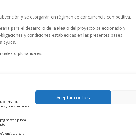
ubvención y se otorgarán en régimen de concurrencia competitiva.
aria para el desarrollo de la idea o del proyecto seleccionado y
 obligaciones y condiciones establecidas en las presentes bases
la ayuda.
nuales o plurianuales.
e la Orden Ministerial TMA/702/2020, las solicitudes de los interesado
ar a partir del día siguiente a la de la publicación del extracto de la
Aceptar cookies
tu ordenador,
tras y otras pertenecen
ra página web pueda
ecto.
eferencias, o para
nciones