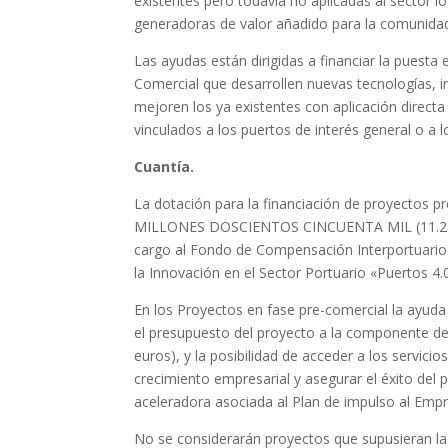
existentes pero todavía no aplicadas al sector l
generadoras de valor añadido para la comunidad 
Las ayudas están dirigidas a financiar la puest
Comercial que desarrollen nuevas tecnologías, 
mejoren los ya existentes con aplicación directa
vinculados a los puertos de interés general o a l
Cuantía.
La dotación para la financiación de proyectos 
MILLONES DOSCIENTOS CINCUENTA MIL (11.250.00
cargo al Fondo de Compensación Interportuario 
la Innovación en el Sector Portuario «Puertos 4
En los Proyectos en fase pre-comercial la ayuda
el presupuesto del proyecto a la componente de
euros), y la posibilidad de acceder a los servic
crecimiento empresarial y asegurar el éxito del p
aceleradora asociada al Plan de impulso al Empr
No se considerarán proyectos que supusieran la 