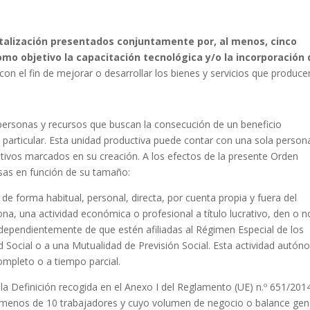
italización presentados conjuntamente por, al menos, cinco
 objetivo la capacitación tecnológica y/o la incorporación 
 con el fin de mejorar o desarrollar los bienes y servicios que produce
ersonas y recursos que buscan la consecución de un beneficio
 particular. Esta unidad productiva puede contar con una sola person
jetivos marcados en su creación. A los efectos de la presente Orden
esas en función de su tamaño:
de forma habitual, personal, directa, por cuenta propia y fuera del
na, una actividad económica o profesional a título lucrativo, den o n
dependientemente de que estén afiliadas al Régimen Especial de los
Social o a una Mutualidad de Previsión Social. Esta actividad autó
ompleto o a tiempo parcial.
a Definición recogida en el Anexo I del Reglamento (UE) n.º 651/201
 menos de 10 trabajadores y cuyo volumen de negocio o balance gen