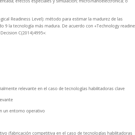
umentada; efectos especiales y simulación; micro/nanoelectrónica; o
gical Readiness Level): método para estimar la madurez de las
iendo 9 la tecnología más madura. De acuerdo con «Technology readin
 Decision C(2014)4995»:
ialmente relevante en el caso de tecnologías habilitadoras clave
levante
n un entorno operativo
ivo (fabricación competitiva en el caso de tecnologías habilitadoras