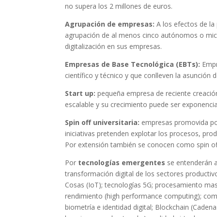
no supera los 2 millones de euros.
Agrupación de empresas:
A los efectos de l
agrupación de al menos cinco autónomos o micr
digitalización en sus empresas.
Empresas de Base Tecnológica (EBTs):
Empre
científico y técnico y que conlleven la asunción 
Start up:
pequeña empresa de reciente creación
escalable y su crecimiento puede ser exponencia
Spin off universitaria:
empresas promovida por 
iniciativas pretenden explotar los procesos, prod
Por extensión también se conocen como spin off 
Por
tecnologías emergentes
se entenderán aq
transformación digital de los sectores productiv
Cosas (IoT); tecnologías 5G; procesamiento mas
rendimiento (high performance computing); comp
biometría e identidad digital; Blockchain (Cadena 