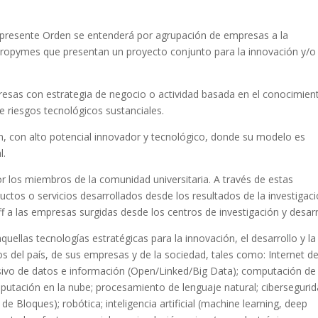
a presente Orden se entenderá por agrupación de empresas a la
opymes que presentan un proyecto conjunto para la innovación y/o 
sas con estrategia de negocio o actividad basada en el conocimien
de riesgos tecnológicos sustanciales.
, con alto potencial innovador y tecnológico, donde su modelo es
l.
los miembros de la comunidad universitaria. A través de estas
uctos o servicios desarrollados desde los resultados de la investigaci
a las empresas surgidas desde los centros de investigación y desarr
uellas tecnologías estratégicas para la innovación, el desarrollo y la
os del país, de sus empresas y de la sociedad, tales como: Internet de
ivo de datos e información (Open/Linked/Big Data); computación de 
utación en la nube; procesamiento de lenguaje natural; cibersegurid
de Bloques); robótica; inteligencia artificial (machine learning, deep