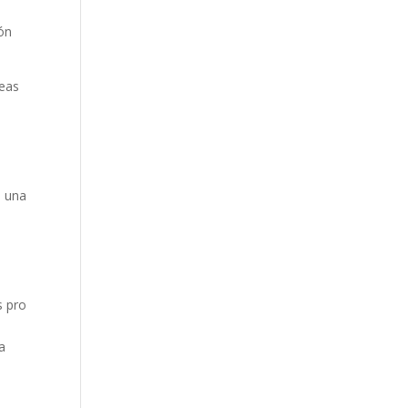
ión
reas
a una
s pro
a