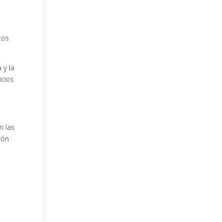
tos
 y la
icios
n las
ión