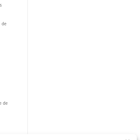
s
n de
e de