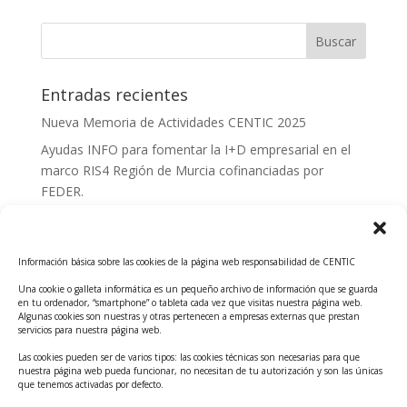
Entradas recientes
Nueva Memoria de Actividades CENTIC 2025
Ayudas INFO para fomentar la I+D empresarial en el
marco RIS4 Región de Murcia cofinanciadas por
FEDER.
Convocatoria Innoglobal CDTI 2026
Curso: Impacto de la IA en la creación de Productos
Información básica sobre las cookies de la página web responsabilidad de CENTIC
Tecnológicos 2ª ed.
Una cookie o galleta informática es un pequeño archivo de información que se guarda
Ayudas INFO para el apoyo a las empresas
en tu ordenador, “smartphone” o tableta cada vez que visitas nuestra página web.
innovadoras con potencial tecnológico y escalables
Algunas cookies son nuestras y otras pertenecen a empresas externas que prestan
servicios para nuestra página web.
Convocatoria Cheque de Innovación. Ayudas INFO
Las cookies pueden ser de varios tipos: las cookies técnicas son necesarias para que
para la contratación de servicios de Innovación y
nuestra página web pueda funcionar, no necesitan de tu autorización y son las únicas
Competitividad
que tenemos activadas por defecto.