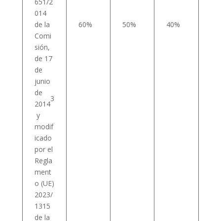
651/2
014
de la
60%
50%
40%
Comi
sión,
de 17
de
junio
de
3
2014
y
modif
icado
por el
Regla
ment
o (UE)
2023/
1315
de la