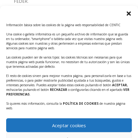
FEDER.
Convocatoria Innoglobal CDTI 2026
Curso: Impacto de la IA en la creación de Productos
Información básica sobre las cookies de la página web responsabilidad de CENTIC
Tecnológicos 2ª ed.
Una cookie o galleta informática es un pequeño archivo de información que se guarda
Ayudas INFO para el apoyo a las empresas
en tu ordenador, “smartphone” o tableta cada vez que visitas nuestra página web.
innovadoras con potencial tecnológico y escalables
Algunas cookies son nuestras y otras pertenecen a empresas externas que prestan
servicios para nuestra página web.
Convocatoria Cheque de Innovación. Ayudas INFO
Las cookies pueden ser de varios tipos: las cookies técnicas son necesarias para que
para la contratación de servicios de Innovación y
nuestra página web pueda funcionar, no necesitan de tu autorización y son las únicas
Competitividad
que tenemos activadas por defecto.
Cheque Inversión del INFO. Ayudas para la
El resto de cookies sirven para mejorar nuestra página, para personalizarla en base a tus
preferencias, o para poder mostrarte publicidad ajustada a tus búsquedas, gustos e
contratación de servicios de Innovación y
intereses personales. Puedes aceptar todas estas cookies pulsando el botón
ACEPTAR,
Competitividad para apoyar rondas de financiación.
rechazarlas pulsando el botón
RECHAZAR
o configurarlas clicando en el apartado
VER
PREFERENCIAS
.
Curso práctico: MCP el acceso de la IA al mundo físico.
Si quieres más información, consulta la
POLÍTICA DE COOKIES
de nuestra página
Inscripciones abiertas!!
web.
Convocatoria CDTI Misiones Ciencia e Innovación
2026
Aceptar cookies
Ayudas INFO para la contratación de servicios de