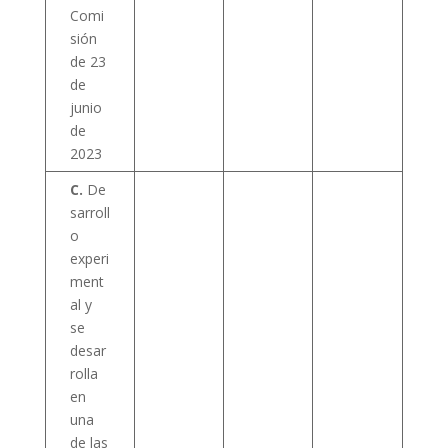
Comi
sión
de 23
de
junio
de
2023
C.
De
sarroll
o
experi
ment
al y
se
desar
rolla
en
una
de las