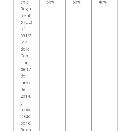
en el
60%
50%
40%
Regla
ment
o (UE)
n.º
651/2
014
de la
Comi
sión,
de 17
de
junio
de
2014,
y
modif
icado
por el
Regla