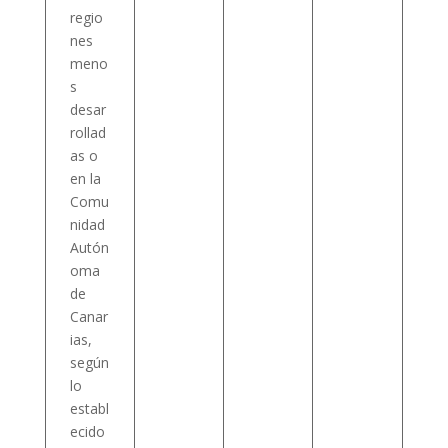
regio
nes
meno
s
desar
rollad
as o
en la
Comu
nidad
Autón
oma
de
Canar
ias,
según
lo
establ
ecido