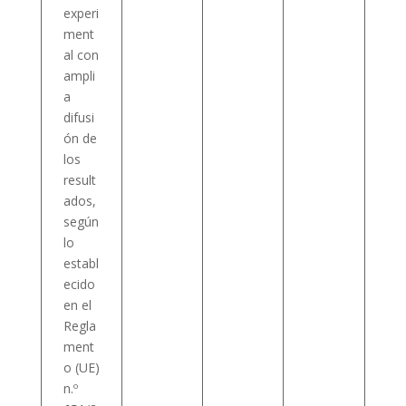
experi
ment
al con
ampli
a
difusi
ón de
los
result
ados,
según
lo
establ
ecido
en el
Regla
ment
o (UE)
n.º