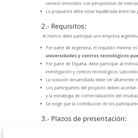
servicio innovador con perspectivas de mercado
La propuesta debe estar equilibrada entre las
2.- Requisitos:
Al menos debe participar una empresa argentina
Por parte de Argentina, el requisito mínimo es
universidades y centros tecnológicos pu
Por parte de España, debe participar al meno
investigación y centros tecnológicos subcontr
La solución desarrollada debe ser altamente i
Los participantes del proyecto deben acordar e
y la estrategia de comercialización del resulta
Se exige que la contribución de los participan
3.- Plazos de presentación:
Para la Fase I:
Entre la fecha de publicación y el
14 de octubre