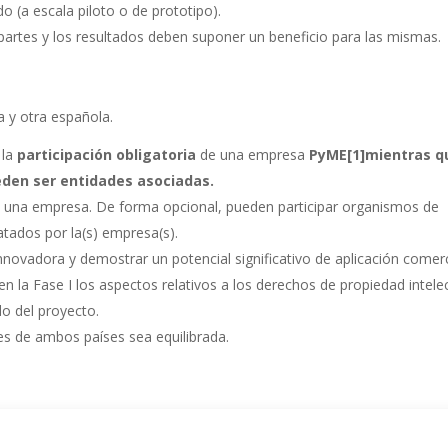
 (a escala piloto o de prototipo).
 partes y los resultados deben suponer un beneficio para las mismas.
 y otra española.
 la
participación obligatoria
de una empresa
PyME
[1]
mientras q
eden ser entidades asociadas.
s una empresa. De forma opcional, pueden participar organismos de
atados por la(s) empresa(s).
nnovadora y demostrar un potencial significativo de aplicación comerc
n la Fase I los aspectos relativos a los derechos de propiedad intele
do del proyecto.
tes de ambos países sea equilibrada.
 de 2015
a las 12:00 horas de Argentina / 17:00 hora peninsular de