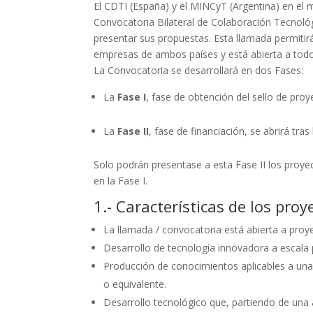
El CDTI (España) y el MINCyT (Argentina) en el m
Convocatoria Bilateral de Colaboración Tecnológi
presentar sus propuestas. Esta llamada permitir
empresas de ambos países y está abierta a todos
La Convocatoria se desarrollará en dos Fases:
La
Fase I
, fase de obtención del sello de proy
La
Fase II
, fase de financiación, se abrirá tra
Solo podrán presentase a esta Fase II los proye
en la Fase I.
1.- Características de los proy
La llamada / convocatoria está abierta a proy
Desarrollo de tecnología innovadora a escala p
Producción de conocimientos aplicables a una 
o equivalente.
Desarrollo tecnológico que, partiendo de una a