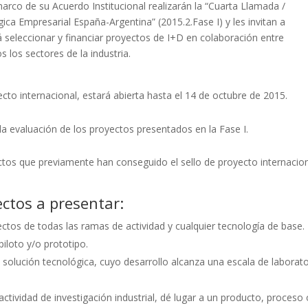
arco de su Acuerdo Institucional realizarán la “Cuarta Llamada /
ca Empresarial España-Argentina” (2015.2.Fase I) y les invitan a
á seleccionar y financiar proyectos de I+D en colaboración entre
 los sectores de la industria.
ecto internacional, estará abierta hasta el 14 de octubre de 2015.
s la evaluación de los proyectos presentados en la Fase I.
ctos que previamente han conseguido el sello de proyecto internacio
ectos a presentar:
ectos de todas las ramas de actividad y cualquier tecnología de base.
iloto y/o prototipo.
solución tecnológica, cuyo desarrollo alcanza una escala de laborato
ctividad de investigación industrial, dé lugar a un producto, proceso 