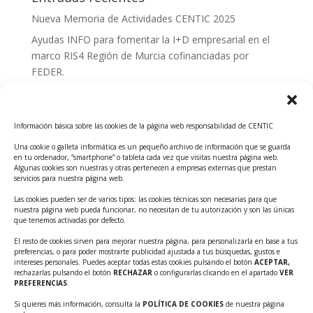
Nueva Memoria de Actividades CENTIC 2025
Ayudas INFO para fomentar la I+D empresarial en el
marco RIS4 Región de Murcia cofinanciadas por
FEDER.
Convocatoria Innoglobal CDTI 2026
Curso: Impacto de la IA en la creación de Productos
Información básica sobre las cookies de la página web responsabilidad de CENTIC
Tecnológicos 2ª ed.
Una cookie o galleta informática es un pequeño archivo de información que se guarda
Ayudas INFO para el apoyo a las empresas
en tu ordenador, “smartphone” o tableta cada vez que visitas nuestra página web.
innovadoras con potencial tecnológico y escalables
Algunas cookies son nuestras y otras pertenecen a empresas externas que prestan
servicios para nuestra página web.
Convocatoria Cheque de Innovación. Ayudas INFO
Las cookies pueden ser de varios tipos: las cookies técnicas son necesarias para que
para la contratación de servicios de Innovación y
nuestra página web pueda funcionar, no necesitan de tu autorización y son las únicas
Competitividad
que tenemos activadas por defecto.
Cheque Inversión del INFO. Ayudas para la
El resto de cookies sirven para mejorar nuestra página, para personalizarla en base a tus
preferencias, o para poder mostrarte publicidad ajustada a tus búsquedas, gustos e
contratación de servicios de Innovación y
intereses personales. Puedes aceptar todas estas cookies pulsando el botón
ACEPTAR,
Competitividad para apoyar rondas de financiación.
rechazarlas pulsando el botón
RECHAZAR
o configurarlas clicando en el apartado
VER
PREFERENCIAS
.
Curso práctico: MCP el acceso de la IA al mundo físico.
Si quieres más información, consulta la
POLÍTICA DE COOKIES
de nuestra página
Inscripciones abiertas!!