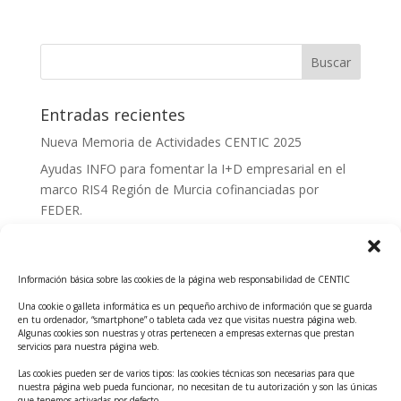
Entradas recientes
Nueva Memoria de Actividades CENTIC 2025
Ayudas INFO para fomentar la I+D empresarial en el
marco RIS4 Región de Murcia cofinanciadas por
FEDER.
Convocatoria Innoglobal CDTI 2026
Curso: Impacto de la IA en la creación de Productos
Información básica sobre las cookies de la página web responsabilidad de CENTIC
Tecnológicos 2ª ed.
Una cookie o galleta informática es un pequeño archivo de información que se guarda
Ayudas INFO para el apoyo a las empresas
en tu ordenador, “smartphone” o tableta cada vez que visitas nuestra página web.
innovadoras con potencial tecnológico y escalables
Algunas cookies son nuestras y otras pertenecen a empresas externas que prestan
servicios para nuestra página web.
Convocatoria Cheque de Innovación. Ayudas INFO
Las cookies pueden ser de varios tipos: las cookies técnicas son necesarias para que
para la contratación de servicios de Innovación y
nuestra página web pueda funcionar, no necesitan de tu autorización y son las únicas
Competitividad
que tenemos activadas por defecto.