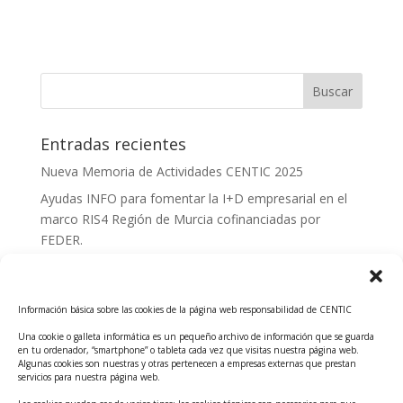
Entradas recientes
Nueva Memoria de Actividades CENTIC 2025
Ayudas INFO para fomentar la I+D empresarial en el
marco RIS4 Región de Murcia cofinanciadas por
FEDER.
Convocatoria Innoglobal CDTI 2026
Curso: Impacto de la IA en la creación de Productos
Información básica sobre las cookies de la página web responsabilidad de CENTIC
Tecnológicos 2ª ed.
Una cookie o galleta informática es un pequeño archivo de información que se guarda
Ayudas INFO para el apoyo a las empresas
en tu ordenador, “smartphone” o tableta cada vez que visitas nuestra página web.
innovadoras con potencial tecnológico y escalables
Algunas cookies son nuestras y otras pertenecen a empresas externas que prestan
servicios para nuestra página web.
Convocatoria Cheque de Innovación. Ayudas INFO