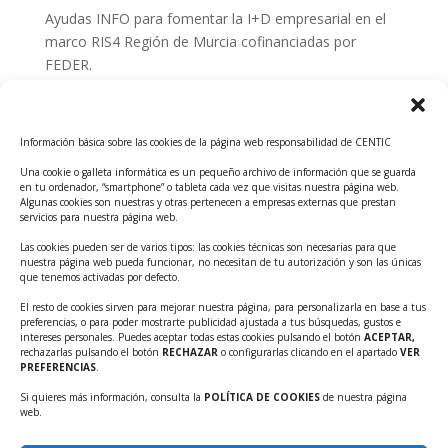
Ayudas INFO para fomentar la I+D empresarial en el
marco RIS4 Región de Murcia cofinanciadas por
FEDER.
Convocatoria Innoglobal CDTI 2026
Curso: Impacto de la IA en la creación de Productos
Información básica sobre las cookies de la página web responsabilidad de CENTIC
Tecnológicos 2ª ed.
Una cookie o galleta informática es un pequeño archivo de información que se guarda
Ayudas INFO para el apoyo a las empresas
en tu ordenador, “smartphone” o tableta cada vez que visitas nuestra página web.
innovadoras con potencial tecnológico y escalables
Algunas cookies son nuestras y otras pertenecen a empresas externas que prestan
servicios para nuestra página web.
Convocatoria Cheque de Innovación. Ayudas INFO
Las cookies pueden ser de varios tipos: las cookies técnicas son necesarias para que
para la contratación de servicios de Innovación y
nuestra página web pueda funcionar, no necesitan de tu autorización y son las únicas
Competitividad
que tenemos activadas por defecto.
Cheque Inversión del INFO. Ayudas para la
El resto de cookies sirven para mejorar nuestra página, para personalizarla en base a tus
preferencias, o para poder mostrarte publicidad ajustada a tus búsquedas, gustos e
contratación de servicios de Innovación y
intereses personales. Puedes aceptar todas estas cookies pulsando el botón
ACEPTAR,
Competitividad para apoyar rondas de financiación.
rechazarlas pulsando el botón
RECHAZAR
o configurarlas clicando en el apartado
VER
PREFERENCIAS
.
Curso práctico: MCP el acceso de la IA al mundo físico.
Si quieres más información, consulta la
POLÍTICA DE COOKIES
de nuestra página
Inscripciones abiertas!!
web.
Convocatoria CDTI Misiones Ciencia e Innovación