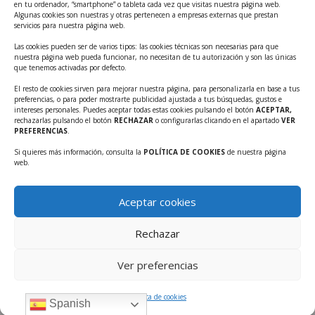
en tu ordenador, “smartphone” o tableta cada vez que visitas nuestra página web.
innovadoras con potencial tecnológico y escalables
Algunas cookies son nuestras y otras pertenecen a empresas externas que prestan
servicios para nuestra página web.
Convocatoria Cheque de Innovación. Ayudas INFO
Las cookies pueden ser de varios tipos: las cookies técnicas son necesarias para que
para la contratación de servicios de Innovación y
nuestra página web pueda funcionar, no necesitan de tu autorización y son las únicas
Competitividad
que tenemos activadas por defecto.
Cheque Inversión del INFO. Ayudas para la
El resto de cookies sirven para mejorar nuestra página, para personalizarla en base a tus
preferencias, o para poder mostrarte publicidad ajustada a tus búsquedas, gustos e
contratación de servicios de Innovación y
intereses personales. Puedes aceptar todas estas cookies pulsando el botón
ACEPTAR,
Competitividad para apoyar rondas de financiación.
rechazarlas pulsando el botón
RECHAZAR
o configurarlas clicando en el apartado
VER
PREFERENCIAS
.
Curso práctico: MCP el acceso de la IA al mundo físico.
Si quieres más información, consulta la
POLÍTICA DE COOKIES
de nuestra página
Inscripciones abiertas!!
web.
Convocatoria CDTI Misiones Ciencia e Innovación
2026
Aceptar cookies
Ayudas INFO para la contratación de servicios de
Innovación y Competitividad (CHEQUE
Rechazar
INTERNACIONALIZACIÓN)
Ver preferencias
Política de cookies
Spanish