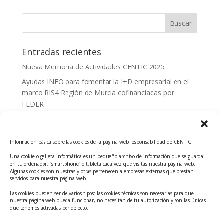
Entradas recientes
Nueva Memoria de Actividades CENTIC 2025
Ayudas INFO para fomentar la I+D empresarial en el
marco RIS4 Región de Murcia cofinanciadas por
FEDER.
Convocatoria Innoglobal CDTI 2026
Curso: Impacto de la IA en la creación de Productos
Información básica sobre las cookies de la página web responsabilidad de CENTIC
Tecnológicos 2ª ed.
Una cookie o galleta informática es un pequeño archivo de información que se guarda
Ayudas INFO para el apoyo a las empresas
en tu ordenador, “smartphone” o tableta cada vez que visitas nuestra página web.
innovadoras con potencial tecnológico y escalables
Algunas cookies son nuestras y otras pertenecen a empresas externas que prestan
servicios para nuestra página web.
Convocatoria Cheque de Innovación. Ayudas INFO
Las cookies pueden ser de varios tipos: las cookies técnicas son necesarias para que
para la contratación de servicios de Innovación y
nuestra página web pueda funcionar, no necesitan de tu autorización y son las únicas
Competitividad
que tenemos activadas por defecto.