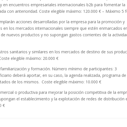
 y en encuentros empresariales internacionales b2b para fomentar la
da con anterioridad. Coste elegible máximo: 120.000 € – Máximo 5 f
templarán acciones desarrolladas por la empresa para la promoción y
as en los mercados internacionales siempre que estén enmarcados en
de nuevos productos y no supongan gastos corrientes de la activida
stros sanitarios y similares en los mercados de destino de sus produ
. Coste elegible máximo: 20.000 €
e familiarización y formación. Número mínimo de participantes: 3
eficiario deberá aportar, en su caso, la agenda realizada, programa de
ultados de los mismos. Coste elegible máximo: 10.000 €
comercial o productiva para mejorar la posición competitiva de la emp
pongan el establecimiento y la explotación de redes de distribución 
00 €
idas las personas físicas (empresarios individuales o autónomos), deb