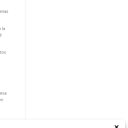
erias
 la
d
ctos
resa
en
erán