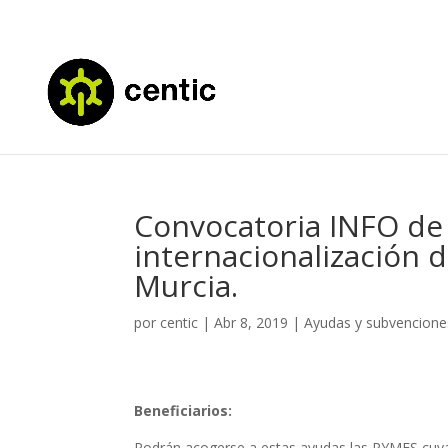
Convocatoria INFO de 
internacionalización 
Murcia.
por
centic
|
Abr 8, 2019
|
Ayudas y subvencione
Beneficiarios:
Podrán acogerse a estas ayudas las PYMES cuya 