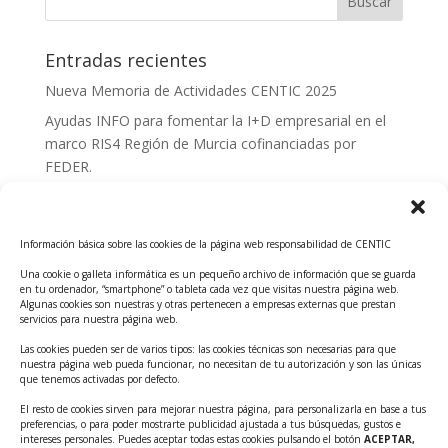
Entradas recientes
Nueva Memoria de Actividades CENTIC 2025
Ayudas INFO para fomentar la I+D empresarial en el
marco RIS4 Región de Murcia cofinanciadas por
FEDER.
Convocatoria Innoglobal CDTI 2026
Curso: Impacto de la IA en la creación de Productos
Información básica sobre las cookies de la página web responsabilidad de CENTIC
Tecnológicos 2ª ed.
Una cookie o galleta informática es un pequeño archivo de información que se guarda
Ayudas INFO para el apoyo a las empresas
en tu ordenador, “smartphone” o tableta cada vez que visitas nuestra página web.
innovadoras con potencial tecnológico y escalables
Algunas cookies son nuestras y otras pertenecen a empresas externas que prestan
servicios para nuestra página web.
Convocatoria Cheque de Innovación. Ayudas INFO
Las cookies pueden ser de varios tipos: las cookies técnicas son necesarias para que
para la contratación de servicios de Innovación y
nuestra página web pueda funcionar, no necesitan de tu autorización y son las únicas
Competitividad
que tenemos activadas por defecto.
Cheque Inversión del INFO. Ayudas para la
El resto de cookies sirven para mejorar nuestra página, para personalizarla en base a tus
preferencias, o para poder mostrarte publicidad ajustada a tus búsquedas, gustos e
contratación de servicios de Innovación y
intereses personales. Puedes aceptar todas estas cookies pulsando el botón
ACEPTAR,