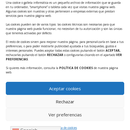
Una cookie o galleta informática es un pequeño archivo de información que se guarda
Ayudas INFO para el apoyo a las empresas
en tu ordenador, “smartphone” o tableta cada vez que visitas nuestra página web.
innovadoras con potencial tecnológico y escalables
Algunas cookies son nuestras y otras pertenecen a empresas externas que prestan
servicios para nuestra página web.
Convocatoria Cheque de Innovación. Ayudas INFO
Las cookies pueden ser de varios tipos: las cookies técnicas son necesarias para que
para la contratación de servicios de Innovación y
nuestra página web pueda funcionar, no necesitan de tu autorización y son las únicas
Competitividad
que tenemos activadas por defecto.
Cheque Inversión del INFO. Ayudas para la
El resto de cookies sirven para mejorar nuestra página, para personalizarla en base a tus
preferencias, o para poder mostrarte publicidad ajustada a tus búsquedas, gustos e
contratación de servicios de Innovación y
intereses personales. Puedes aceptar todas estas cookies pulsando el botón
ACEPTAR,
Competitividad para apoyar rondas de financiación.
rechazarlas pulsando el botón
RECHAZAR
o configurarlas clicando en el apartado
VER
PREFERENCIAS
.
Curso práctico: MCP el acceso de la IA al mundo físico.
Si quieres más información, consulta la
POLÍTICA DE COOKIES
de nuestra página
Inscripciones abiertas!!
web.
Convocatoria CDTI Misiones Ciencia e Innovación
2026
Aceptar cookies
Ayudas INFO para la contratación de servicios de
Innovación y Competitividad (CHEQUE
Rechazar
INTERNACIONALIZACIÓN)
Ver preferencias
Política de cookies