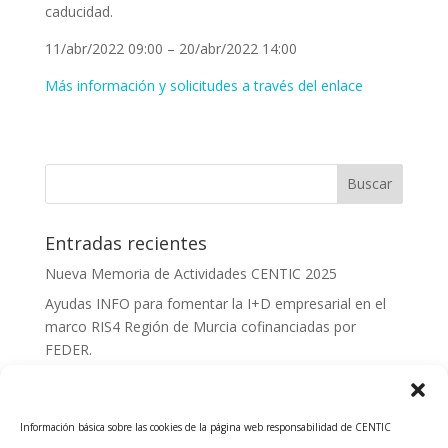
caducidad.
11/abr/2022 09:00 – 20/abr/2022 14:00
Más información y solicitudes a través del enlace
Entradas recientes
Nueva Memoria de Actividades CENTIC 2025
Ayudas INFO para fomentar la I+D empresarial en el
marco RIS4 Región de Murcia cofinanciadas por
FEDER.
Convocatoria Innoglobal CDTI 2026
Curso: Impacto de la IA en la creación de Productos
Información básica sobre las cookies de la página web responsabilidad de CENTIC
Tecnológicos 2ª ed.