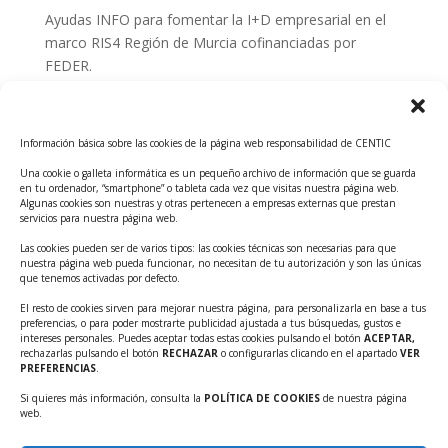
Ayudas INFO para fomentar la I+D empresarial en el
marco RIS4 Región de Murcia cofinanciadas por
FEDER.
Convocatoria Innoglobal CDTI 2026
Curso: Impacto de la IA en la creación de Productos
Información básica sobre las cookies de la página web responsabilidad de CENTIC
Tecnológicos 2ª ed.
Una cookie o galleta informática es un pequeño archivo de información que se guarda
Ayudas INFO para el apoyo a las empresas
en tu ordenador, “smartphone” o tableta cada vez que visitas nuestra página web.
innovadoras con potencial tecnológico y escalables
Algunas cookies son nuestras y otras pertenecen a empresas externas que prestan
servicios para nuestra página web.
Convocatoria Cheque de Innovación. Ayudas INFO
Las cookies pueden ser de varios tipos: las cookies técnicas son necesarias para que
para la contratación de servicios de Innovación y
nuestra página web pueda funcionar, no necesitan de tu autorización y son las únicas
Competitividad
que tenemos activadas por defecto.
Cheque Inversión del INFO. Ayudas para la
El resto de cookies sirven para mejorar nuestra página, para personalizarla en base a tus
preferencias, o para poder mostrarte publicidad ajustada a tus búsquedas, gustos e
contratación de servicios de Innovación y
intereses personales. Puedes aceptar todas estas cookies pulsando el botón
ACEPTAR,
Competitividad para apoyar rondas de financiación.
rechazarlas pulsando el botón
RECHAZAR
o configurarlas clicando en el apartado
VER
PREFERENCIAS
.
Curso práctico: MCP el acceso de la IA al mundo físico.
Si quieres más información, consulta la
POLÍTICA DE COOKIES
de nuestra página
Inscripciones abiertas!!
web.
Convocatoria CDTI Misiones Ciencia e Innovación