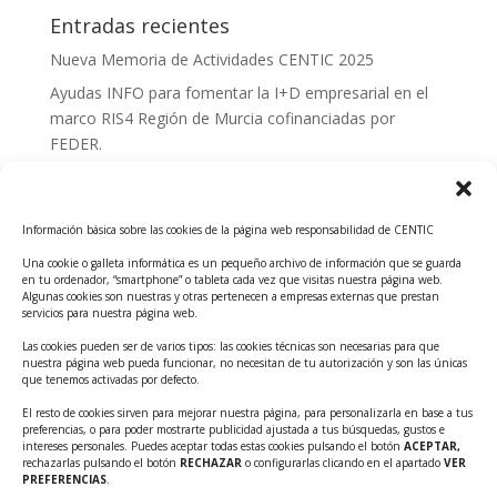
Entradas recientes
Nueva Memoria de Actividades CENTIC 2025
Ayudas INFO para fomentar la I+D empresarial en el
marco RIS4 Región de Murcia cofinanciadas por
FEDER.
Convocatoria Innoglobal CDTI 2026
Curso: Impacto de la IA en la creación de Productos
Información básica sobre las cookies de la página web responsabilidad de CENTIC
Tecnológicos 2ª ed.
Una cookie o galleta informática es un pequeño archivo de información que se guarda
Ayudas INFO para el apoyo a las empresas
en tu ordenador, “smartphone” o tableta cada vez que visitas nuestra página web.
innovadoras con potencial tecnológico y escalables
Algunas cookies son nuestras y otras pertenecen a empresas externas que prestan
servicios para nuestra página web.
Convocatoria Cheque de Innovación. Ayudas INFO
Las cookies pueden ser de varios tipos: las cookies técnicas son necesarias para que
para la contratación de servicios de Innovación y
nuestra página web pueda funcionar, no necesitan de tu autorización y son las únicas
Competitividad
que tenemos activadas por defecto.
Cheque Inversión del INFO. Ayudas para la
El resto de cookies sirven para mejorar nuestra página, para personalizarla en base a tus
preferencias, o para poder mostrarte publicidad ajustada a tus búsquedas, gustos e
contratación de servicios de Innovación y
intereses personales. Puedes aceptar todas estas cookies pulsando el botón
ACEPTAR,
Competitividad para apoyar rondas de financiación.
rechazarlas pulsando el botón
RECHAZAR
o configurarlas clicando en el apartado
VER
PREFERENCIAS
.
Curso práctico: MCP el acceso de la IA al mundo físico.