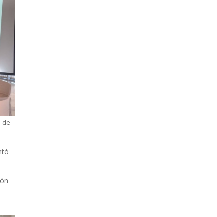
o de
ntó
ión