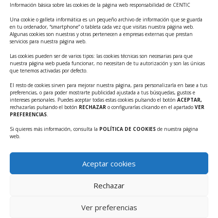
Información básica sobre las cookies de la página web responsabilidad de CENTIC
Tecnológicos 2ª ed.
Una cookie o galleta informática es un pequeño archivo de información que se guarda
Ayudas INFO para el apoyo a las empresas
en tu ordenador, “smartphone” o tableta cada vez que visitas nuestra página web.
innovadoras con potencial tecnológico y escalables
Algunas cookies son nuestras y otras pertenecen a empresas externas que prestan
servicios para nuestra página web.
Convocatoria Cheque de Innovación. Ayudas INFO
Las cookies pueden ser de varios tipos: las cookies técnicas son necesarias para que
para la contratación de servicios de Innovación y
nuestra página web pueda funcionar, no necesitan de tu autorización y son las únicas
Competitividad
que tenemos activadas por defecto.
Cheque Inversión del INFO. Ayudas para la
El resto de cookies sirven para mejorar nuestra página, para personalizarla en base a tus
preferencias, o para poder mostrarte publicidad ajustada a tus búsquedas, gustos e
contratación de servicios de Innovación y
intereses personales. Puedes aceptar todas estas cookies pulsando el botón
ACEPTAR,
Competitividad para apoyar rondas de financiación.
rechazarlas pulsando el botón
RECHAZAR
o configurarlas clicando en el apartado
VER
PREFERENCIAS
.
Curso práctico: MCP el acceso de la IA al mundo físico.
Si quieres más información, consulta la
POLÍTICA DE COOKIES
de nuestra página
Inscripciones abiertas!!
web.
Convocatoria CDTI Misiones Ciencia e Innovación
2026
Aceptar cookies
Ayudas INFO para la contratación de servicios de
Innovación y Competitividad (CHEQUE
Rechazar
INTERNACIONALIZACIÓN)
Ver preferencias