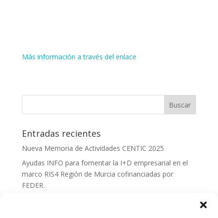
Facilidades para acceder a fuentes de financiación a
través de la búsqueda de inversores externos.
Participación en los mejores eventos Cloud Incubator
HUB.
Más información a través del enlace
Entradas recientes
Nueva Memoria de Actividades CENTIC 2025
Ayudas INFO para fomentar la I+D empresarial en el
marco RIS4 Región de Murcia cofinanciadas por
FEDER.
Convocatoria Innoglobal CDTI 2026
Curso: Impacto de la IA en la creación de Productos