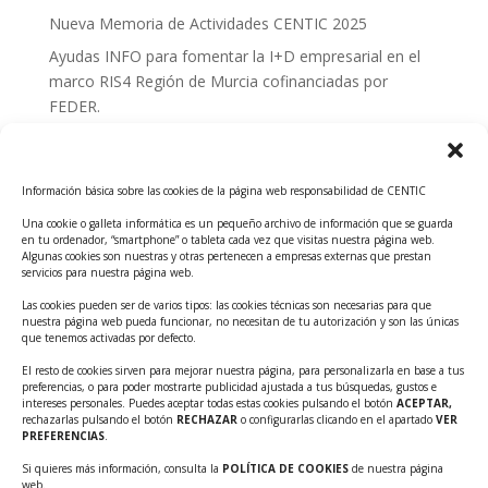
Nueva Memoria de Actividades CENTIC 2025
Ayudas INFO para fomentar la I+D empresarial en el
marco RIS4 Región de Murcia cofinanciadas por
FEDER.
Convocatoria Innoglobal CDTI 2026
Curso: Impacto de la IA en la creación de Productos
Información básica sobre las cookies de la página web responsabilidad de CENTIC
Tecnológicos 2ª ed.
Una cookie o galleta informática es un pequeño archivo de información que se guarda
Ayudas INFO para el apoyo a las empresas
en tu ordenador, “smartphone” o tableta cada vez que visitas nuestra página web.
innovadoras con potencial tecnológico y escalables
Algunas cookies son nuestras y otras pertenecen a empresas externas que prestan
servicios para nuestra página web.
Convocatoria Cheque de Innovación. Ayudas INFO
Las cookies pueden ser de varios tipos: las cookies técnicas son necesarias para que
para la contratación de servicios de Innovación y
nuestra página web pueda funcionar, no necesitan de tu autorización y son las únicas
Competitividad
que tenemos activadas por defecto.
Cheque Inversión del INFO. Ayudas para la
El resto de cookies sirven para mejorar nuestra página, para personalizarla en base a tus
preferencias, o para poder mostrarte publicidad ajustada a tus búsquedas, gustos e
contratación de servicios de Innovación y
intereses personales. Puedes aceptar todas estas cookies pulsando el botón
ACEPTAR,
Competitividad para apoyar rondas de financiación.
rechazarlas pulsando el botón
RECHAZAR
o configurarlas clicando en el apartado
VER
PREFERENCIAS
.
Curso práctico: MCP el acceso de la IA al mundo físico.
Si quieres más información, consulta la
POLÍTICA DE COOKIES
de nuestra página
Inscripciones abiertas!!
web.