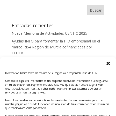
Entradas recientes
Nueva Memoria de Actividades CENTIC 2025
Ayudas INFO para fomentar la I+D empresarial en el
marco RIS4 Región de Murcia cofinanciadas por
FEDER.
Convocatoria Innoglobal CDTI 2026
Curso: Impacto de la IA en la creación de Productos
Información básica sobre las cookies de la página web responsabilidad de CENTIC
Tecnológicos 2ª ed.
Una cookie o galleta informática es un pequeño archivo de información que se guarda
Ayudas INFO para el apoyo a las empresas
en tu ordenador, “smartphone” o tableta cada vez que visitas nuestra página web.
innovadoras con potencial tecnológico y escalables
Algunas cookies son nuestras y otras pertenecen a empresas externas que prestan
servicios para nuestra página web.
Convocatoria Cheque de Innovación. Ayudas INFO
Las cookies pueden ser de varios tipos: las cookies técnicas son necesarias para que
para la contratación de servicios de Innovación y
nuestra página web pueda funcionar, no necesitan de tu autorización y son las únicas
Competitividad
que tenemos activadas por defecto.
Cheque Inversión del INFO. Ayudas para la
El resto de cookies sirven para mejorar nuestra página, para personalizarla en base a tus