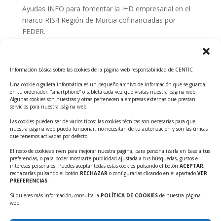
Ayudas INFO para fomentar la I+D empresarial en el
marco RIS4 Región de Murcia cofinanciadas por
FEDER.
Convocatoria Innoglobal CDTI 2026
Curso: Impacto de la IA en la creación de Productos
Información básica sobre las cookies de la página web responsabilidad de CENTIC
Tecnológicos 2ª ed.
Una cookie o galleta informática es un pequeño archivo de información que se guarda
Ayudas INFO para el apoyo a las empresas
en tu ordenador, “smartphone” o tableta cada vez que visitas nuestra página web.
innovadoras con potencial tecnológico y escalables
Algunas cookies son nuestras y otras pertenecen a empresas externas que prestan
servicios para nuestra página web.
Convocatoria Cheque de Innovación. Ayudas INFO
Las cookies pueden ser de varios tipos: las cookies técnicas son necesarias para que
para la contratación de servicios de Innovación y
nuestra página web pueda funcionar, no necesitan de tu autorización y son las únicas
Competitividad
que tenemos activadas por defecto.
Cheque Inversión del INFO. Ayudas para la
El resto de cookies sirven para mejorar nuestra página, para personalizarla en base a tus
preferencias, o para poder mostrarte publicidad ajustada a tus búsquedas, gustos e
contratación de servicios de Innovación y
intereses personales. Puedes aceptar todas estas cookies pulsando el botón
ACEPTAR,
Competitividad para apoyar rondas de financiación.
rechazarlas pulsando el botón
RECHAZAR
o configurarlas clicando en el apartado
VER
PREFERENCIAS
.
Curso práctico: MCP el acceso de la IA al mundo físico.
Si quieres más información, consulta la
POLÍTICA DE COOKIES
de nuestra página
Inscripciones abiertas!!
web.
Convocatoria CDTI Misiones Ciencia e Innovación