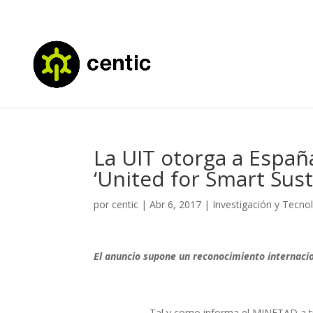
La UIT otorga a España
‘United for Smart Sust
por
centic
|
Abr 6, 2017
|
Investigación y Tecno
El anuncio supone un reconocimiento internacio
Tal y como informa el MINETAD a tr