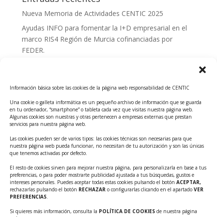
Nueva Memoria de Actividades CENTIC 2025
Ayudas INFO para fomentar la I+D empresarial en el
marco RIS4 Región de Murcia cofinanciadas por
FEDER.
Convocatoria Innoglobal CDTI 2026
Curso: Impacto de la IA en la creación de Productos
Información básica sobre las cookies de la página web responsabilidad de CENTIC
Tecnológicos 2ª ed.
Una cookie o galleta informática es un pequeño archivo de información que se guarda
Ayudas INFO para el apoyo a las empresas
en tu ordenador, “smartphone” o tableta cada vez que visitas nuestra página web.
innovadoras con potencial tecnológico y escalables
Algunas cookies son nuestras y otras pertenecen a empresas externas que prestan
servicios para nuestra página web.
Convocatoria Cheque de Innovación. Ayudas INFO
Las cookies pueden ser de varios tipos: las cookies técnicas son necesarias para que
para la contratación de servicios de Innovación y
nuestra página web pueda funcionar, no necesitan de tu autorización y son las únicas
Competitividad
que tenemos activadas por defecto.
Cheque Inversión del INFO. Ayudas para la
El resto de cookies sirven para mejorar nuestra página, para personalizarla en base a tus
preferencias, o para poder mostrarte publicidad ajustada a tus búsquedas, gustos e
contratación de servicios de Innovación y
intereses personales. Puedes aceptar todas estas cookies pulsando el botón
ACEPTAR,
Competitividad para apoyar rondas de financiación.
rechazarlas pulsando el botón
RECHAZAR
o configurarlas clicando en el apartado
VER
PREFERENCIAS
.
Curso práctico: MCP el acceso de la IA al mundo físico.
Si quieres más información, consulta la
POLÍTICA DE COOKIES
de nuestra página
Inscripciones abiertas!!