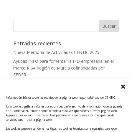
Entradas recientes
Nueva Memoria de Actividades CENTIC 2025
Ayudas INFO para fomentar la I+D empresarial en el
marco RIS4 Región de Murcia cofinanciadas por
FEDER.
Convocatoria Innoglobal CDTI 2026
Curso: Impacto de la IA en la creación de Productos
Información básica sobre las cookies de la página web responsabilidad de CENTIC
Tecnológicos 2ª ed.
Una cookie o galleta informática es un pequeño archivo de información que se guarda
Ayudas INFO para el apoyo a las empresas
en tu ordenador, “smartphone” o tableta cada vez que visitas nuestra página web.
innovadoras con potencial tecnológico y escalables
Algunas cookies son nuestras y otras pertenecen a empresas externas que prestan
servicios para nuestra página web.
Convocatoria Cheque de Innovación. Ayudas INFO
Las cookies pueden ser de varios tipos: las cookies técnicas son necesarias para que
para la contratación de servicios de Innovación y