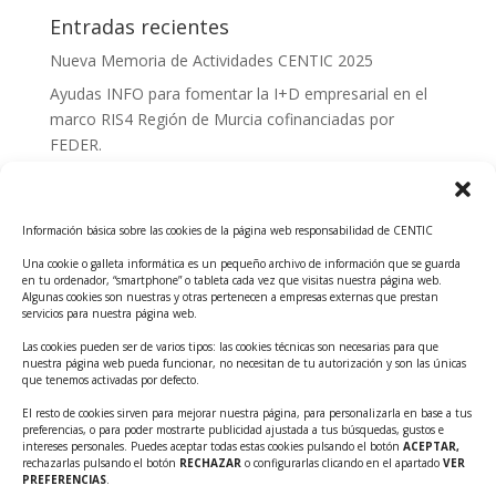
Entradas recientes
Nueva Memoria de Actividades CENTIC 2025
Ayudas INFO para fomentar la I+D empresarial en el
marco RIS4 Región de Murcia cofinanciadas por
FEDER.
Convocatoria Innoglobal CDTI 2026
Curso: Impacto de la IA en la creación de Productos
Información básica sobre las cookies de la página web responsabilidad de CENTIC
Tecnológicos 2ª ed.
Una cookie o galleta informática es un pequeño archivo de información que se guarda
Ayudas INFO para el apoyo a las empresas
en tu ordenador, “smartphone” o tableta cada vez que visitas nuestra página web.
innovadoras con potencial tecnológico y escalables
Algunas cookies son nuestras y otras pertenecen a empresas externas que prestan
servicios para nuestra página web.
Convocatoria Cheque de Innovación. Ayudas INFO
Las cookies pueden ser de varios tipos: las cookies técnicas son necesarias para que
para la contratación de servicios de Innovación y
nuestra página web pueda funcionar, no necesitan de tu autorización y son las únicas
Competitividad
que tenemos activadas por defecto.
Cheque Inversión del INFO. Ayudas para la
El resto de cookies sirven para mejorar nuestra página, para personalizarla en base a tus
preferencias, o para poder mostrarte publicidad ajustada a tus búsquedas, gustos e
contratación de servicios de Innovación y
intereses personales. Puedes aceptar todas estas cookies pulsando el botón
ACEPTAR,
Competitividad para apoyar rondas de financiación.
rechazarlas pulsando el botón
RECHAZAR
o configurarlas clicando en el apartado
VER
PREFERENCIAS
.