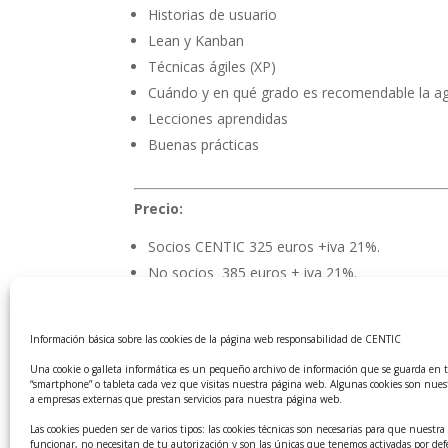
Historias de usuario
Lean y Kanban
Técnicas ágiles (XP)
Cuándo y en qué grado es recomendable la ag
Lecciones aprendidas
Buenas prácticas
Precio:
Socios CENTIC 325 euros +iva 21%.
No socios 385 euros + iva 21%.
Certificación SCRUM opcional coste adicional
Información básica sobre las cookies de la página web responsabilidad de CENTIC
Bonificable por FUNDAE, Fundación estatal para 
estudiantes, consultar con CENTIC
Una cookie o galleta informática es un pequeño archivo de información que se guarda en 
“smartphone” o tableta cada vez que visitas nuestra página web. Algunas cookies son nues
a empresas externas que prestan servicios para nuestra página web.
Inscripciones y Contacto:
Las cookies pueden ser de varios tipos: las cookies técnicas son necesarias para que nuest
Plazo de inscripción hasta el 20 de Abril
funcionar, no necesitan de tu autorización y son las únicas que tenemos activadas por def