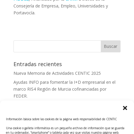
Consejería de Empresa, Empleo, Universidades y
Portavocía.
Entradas recientes
Nueva Memoria de Actividades CENTIC 2025
Ayudas INFO para fomentar la I+D empresarial en el
marco RIS4 Región de Murcia cofinanciadas por
FEDER.
Convocatoria Innoglobal CDTI 2026
Curso: Impacto de la IA en la creación de Productos
Información básica sobre las cookies de la página web responsabilidad de CENTIC
Tecnológicos 2ª ed.
Una cookie o galleta informática es un pequeño archivo de información que se guarda
Ayudas INFO para el apoyo a las empresas
en tu ordenador, “smartphone” o tableta cada vez que visitas nuestra página web.